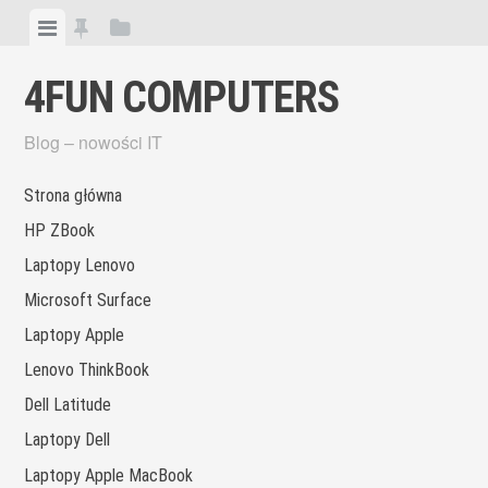
Skip
View
View
View
to
menu
featured
sidebar
content
4FUN COMPUTERS
posts
Blog – nowości IT
Strona główna
HP ZBook
Laptopy Lenovo
Microsoft Surface
Laptopy Apple
Lenovo ThinkBook
Dell Latitude
Laptopy Dell
Laptopy Apple MacBook