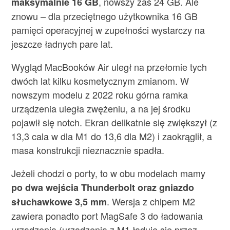
, nowszy zaś 24 GB. Ale
maksymalnie 16 GB
znowu – dla przeciętnego użytkownika 16 GB
pamięci operacyjnej w zupełności wystarczy na
jeszcze ładnych pare lat.
Wygląd MacBooków Air uległ na przełomie tych
dwóch lat kilku kosmetycznym zmianom. W
nowszym modelu z 2022 roku górna ramka
urządzenia uległa zwężeniu, a na jej środku
pojawił się notch. Ekran delikatnie się zwiększył (z
13,3 cala w dla M1 do 13,6 dla M2) i zaokrąglił, a
masa konstrukcji nieznacznie spadła.
Jeżeli chodzi o porty, to w obu modelach mamy
po dwa wejścia Thunderbolt oraz gniazdo
. Wersja z chipem M2
słuchawkowe 3,5 mm
zawiera ponadto port MagSafe 3 do ładowania
urządzenia (urządzenia z M1 ładuje się przez