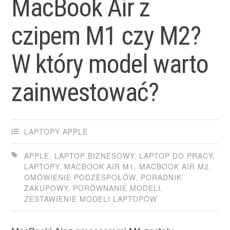
MacBook Air z
czipem M1 czy M2?
W który model warto
zainwestować?
LAPTOPY APPLE
APPLE
,
LAPTOP BIZNESOWY
,
LAPTOP DO PRACY
,
LAPTOPY
,
MACBOOK AIR M1
,
MACBOOK AIR M2
,
OMÓWIENIE PODZESPOŁÓW
,
PORADNIK
ZAKUPOWY
,
PORÓWNANIE MODELI
,
ZESTAWIENIE MODELI LAPTOPÓW