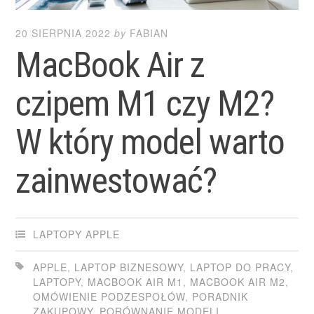
20 SIERPNIA 2022
by
FABIAN
MacBook Air z
czipem M1 czy M2?
W który model warto
zainwestować?
LAPTOPY APPLE
APPLE
,
LAPTOP BIZNESOWY
,
LAPTOP DO PRACY
,
LAPTOPY
,
MACBOOK AIR M1
,
MACBOOK AIR M2
,
OMÓWIENIE PODZESPOŁÓW
,
PORADNIK
ZAKUPOWY
,
PORÓWNANIE MODELI
,