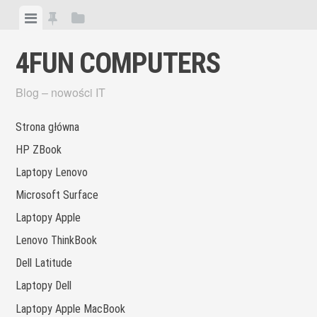
Skip
View
View
View
to
menu
featured
sidebar
content
4FUN COMPUTERS
posts
Blog – nowości IT
Strona główna
HP ZBook
Laptopy Lenovo
Microsoft Surface
Laptopy Apple
Lenovo ThinkBook
Dell Latitude
Laptopy Dell
Laptopy Apple MacBook