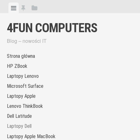
Skip
View
View
View
to
menu
featured
sidebar
content
4FUN COMPUTERS
posts
Blog – nowości IT
Strona główna
HP ZBook
Laptopy Lenovo
Microsoft Surface
Laptopy Apple
Lenovo ThinkBook
Dell Latitude
Laptopy Dell
Laptopy Apple MacBook