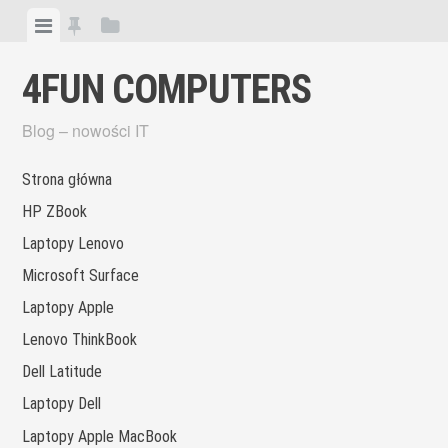
Skip
View
View
View
to
menu
featured
sidebar
content
4FUN COMPUTERS
posts
Blog – nowości IT
Strona główna
HP ZBook
Laptopy Lenovo
Microsoft Surface
Laptopy Apple
Lenovo ThinkBook
Dell Latitude
Laptopy Dell
Laptopy Apple MacBook