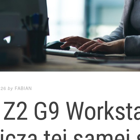
026
by
FABIAN
Z2 G9 Workstat
icza tej samej 