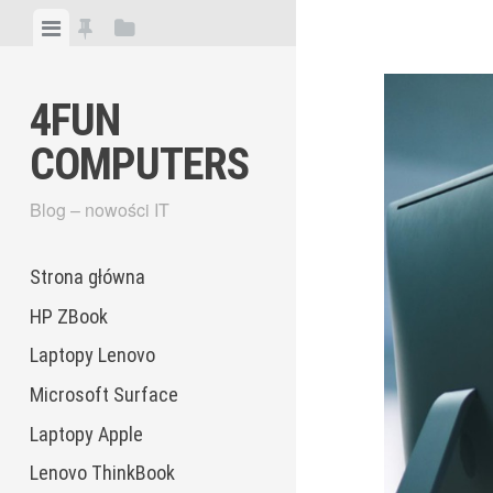
Skip
View
View
View
to
menu
featured
sidebar
content
posts
4FUN
COMPUTERS
Blog – nowości IT
Strona główna
HP ZBook
Laptopy Lenovo
Microsoft Surface
Laptopy Apple
Lenovo ThinkBook