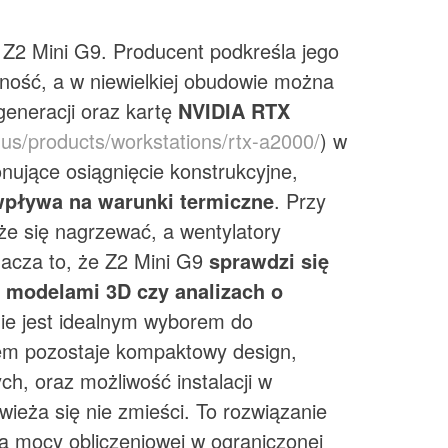
 Z2 Mini G9. Producent podkreśla jego
ość, a w niewielkiej obudowie można
generacji oraz kartę
NVIDIA RTX
us/products/workstations/rtx-a2000/
) w
onujące osiągnięcie konstrukcyjne,
wpływa na warunki termiczne
. Przy
e się nagrzewać, a wentylatory
nacza to, że Z2 Mini G9
sprawdzi się
z modelami 3D czy analizach o
 nie jest idealnym wyborem do
em pozostaje kompaktowy design,
h, oraz możliwość instalacji w
ieża się nie zmieści. To rozwiązanie
ją mocy obliczeniowej w ograniczonej