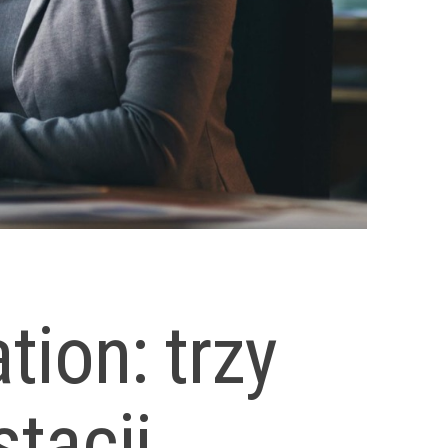
ion: trzy
stacji