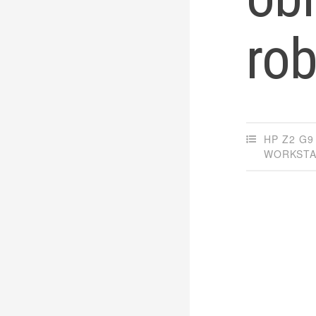
ro
HP Z2 G9
WORKSTA