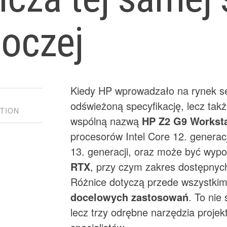
boczej
Kiedy HP wprowadzało na rynek se
odświeżoną specyfikację, lecz tak
TION
wspólną nazwą
HP Z2 G9 Workst
procesorów Intel Core 12. generac
13. generacji, oraz może być wy
RTX
, przy czym zakres dostępny
Różnice dotyczą przede wszystkim
docelowych zastosowań
. To nie
lecz trzy odrębne narzędzia proje