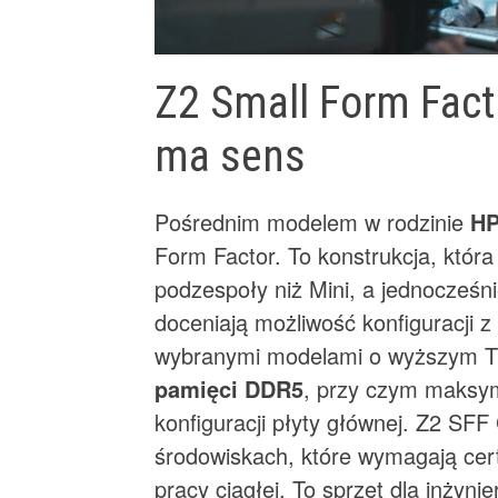
Z2 Small Form Fact
ma sens
Pośrednim modelem w rodzinie
HP
Form Factor. To konstrukcja, która
podzespoły niż Mini, a jednocześ
doceniają możliwość konfiguracji 
wybranymi modelami o wyższym T
pamięci DDR5
, przy czym maksym
konfiguracji płyty głównej. Z2 SF
środowiskach, które wymagają certyf
pracy ciągłej. To sprzęt dla inżyn