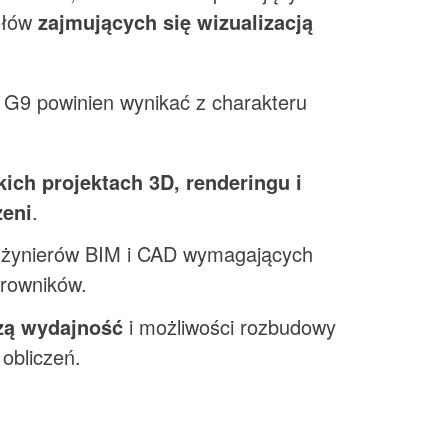
ołów
zajmujących się wizualizacją
G9 powinien wynikać z charakteru
kich projektach 3D, renderingu i
zeni
.
inżynierów BIM i CAD wymagających
erowników.
zą wydajność
i możliwości rozbudowy
obliczeń.