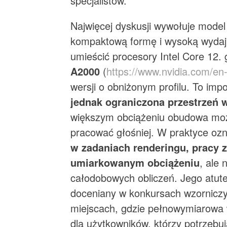
specjalistów.
Najwięcej dyskusji wywołuje model
kompaktową formę i wysoką wydajn
umieścić procesory Intel Core 12. 
A2000
(
https://www.nvidia.com/en-
wersji o obniżonym profilu. To imp
jednak ograniczona przestrzeń 
większym obciążeniu obudowa moż
pracować głośniej. W praktyce oz
w zadaniach renderingu, pracy 
umiarkowanym obciążeniu
, ale
całodobowych obliczeń. Jego atut
doceniany w konkursach wzorniczyc
miejscach, gdzie pełnowymiarowa w
dla użytkowników, którzy potrzebu