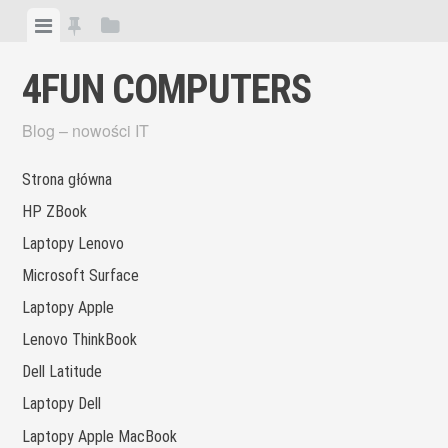
Skip
View
View
View
to
menu
featured
sidebar
content
4FUN COMPUTERS
posts
Blog – nowości IT
Strona główna
HP ZBook
Laptopy Lenovo
Microsoft Surface
Laptopy Apple
Lenovo ThinkBook
Dell Latitude
Laptopy Dell
Laptopy Apple MacBook