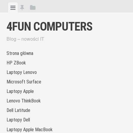
Skip
View
View
View
to
menu
featured
sidebar
content
4FUN COMPUTERS
posts
Blog – nowości IT
Strona główna
HP ZBook
Laptopy Lenovo
Microsoft Surface
Laptopy Apple
Lenovo ThinkBook
Dell Latitude
Laptopy Dell
Laptopy Apple MacBook