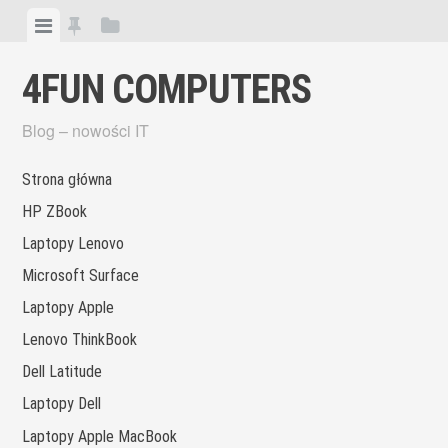
Skip
View
View
View
to
menu
featured
sidebar
content
4FUN COMPUTERS
posts
Blog – nowości IT
Strona główna
HP ZBook
Laptopy Lenovo
Microsoft Surface
Laptopy Apple
Lenovo ThinkBook
Dell Latitude
Laptopy Dell
Laptopy Apple MacBook