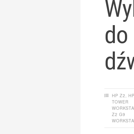
Wyb
do 
dź
HP Z2
,
HP
TOWER
WORKSTA
Z2 G9
WORKSTA