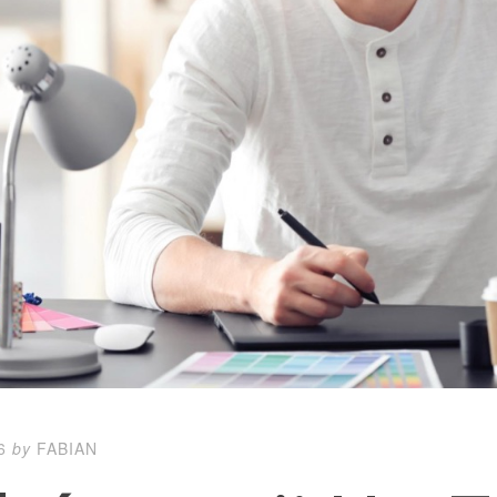
6
by
FABIAN