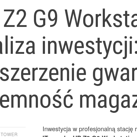
 Z2 G9 Worksta
liza inwestycji
szerzenie gwara
jemność magaz
Inwestycja w profesjonalną stację
9 TOWER