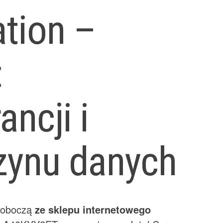
tion –
:
ncji i
ynu danych
 roboczą
ze sklepu internetowego