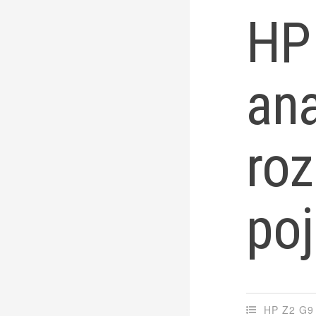
HP
ana
roz
po
HP Z2 G