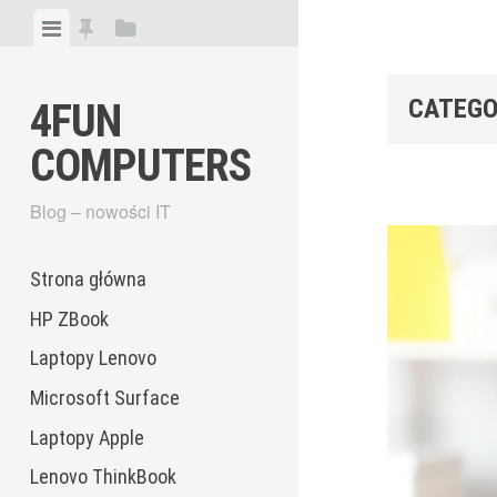
Skip
View
View
View
to
menu
featured
sidebar
content
posts
CATEGO
4FUN
COMPUTERS
Blog – nowości IT
Strona główna
HP ZBook
Laptopy Lenovo
Microsoft Surface
Laptopy Apple
Lenovo ThinkBook