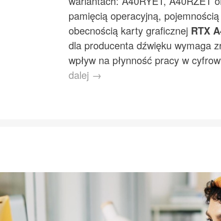
wariantach: A40RYET, A40RZET o
pamięcią operacyjną, pojemności
obecnością karty graficznej
RTX A
dla producenta dźwięku wymaga zr
wpływ na płynność pracy w cyfrow
dalej →