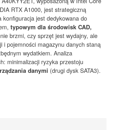
n
A40KYY2ET, wyposażoną w Intel Core
DIA RTX A1000, jest strategiczną
ka konfiguracja jest dedykowana do
iem,
typowym dla środowisk CAD,
 nie brzmi, czy sprzęt jest wydajny, ale
cji i pojemności magazynu danych staną
 zbędnym wydatkiem. Analiza
: minimalizacji ryzyka przestoju
arządzania danymi
(drugi dysk SATA3).