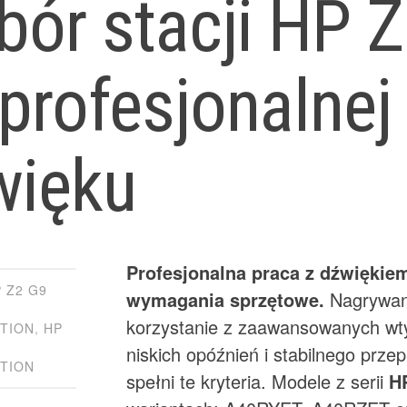
ór stacji HP 
profesjonalnej
więku
Profesjonalna praca z dźwiękie
 Z2 G9
wymagania sprzętowe.
Nagrywani
korzystanie z zaawansowanych wt
TION
,
HP
niskich opóźnień i stabilnego prze
TION
spełni te kryteria. Modele z serii
H