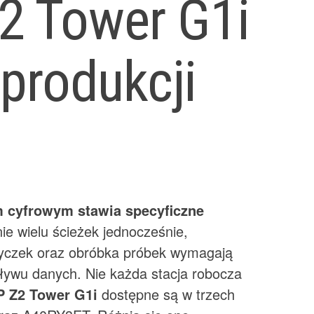
Z2 Tower G1i
 produkcji
m cyfrowym stawia specyficzne
e wielu ścieżek jednocześnie,
yczek oraz obróbka próbek wymagają
pływu danych. Nie każda stacja robocza
P Z2 Tower G1i
dostępne są w trzech