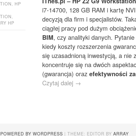
ITnes.pl – HP Z2 G9 Workstatio
TION
,
HP
i7-14700, 128 GB RAM i kartę NVI
TION
,
decyzją dla firm i specjalistów. Ta
RY HP
ciągłej pracy pod dużym obciążen
BIM
, czy analityki danych. Pytanie
kiedy koszty rozszerzenia gwaran
się uzasadnioną inwestycją, a nie
koncentruje się na dwóch aspektach
(gwarancja) oraz
efektywności z
Czytaj dalej →
 POWERED BY WORDPRESS
|
THEME: EDITOR BY
ARRAY