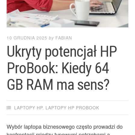
10 GRUDNIA 2025
by
FABIAN
Ukryty potencjał HP
ProBook: Kiedy 64
GB RAM ma sens?
LAPTOPY HP
,
LAPTOPY HP PROBOOK
Wybór laptopa biznesowego często prowadzi do
konfrontacji między typowymi potrzebami a