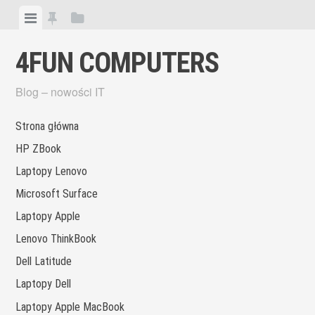
Skip
View
View
View
to
menu
featured
sidebar
content
4FUN COMPUTERS
posts
Blog – nowości IT
Strona główna
HP ZBook
Laptopy Lenovo
Microsoft Surface
Laptopy Apple
Lenovo ThinkBook
Dell Latitude
Laptopy Dell
Laptopy Apple MacBook