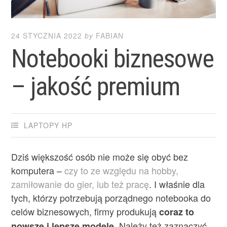
24 STYCZNIA 2022
by
FABIAN
Notebooki biznesowe
– jakość premium
LAPTOPY HP
Dziś większość osób nie może się obyć bez
komputera –
czy to ze względu na hobby,
zamiłowanie do gier, lub też pracę
. I właśnie dla
tych, którzy potrzebują porządnego notebooka do
celów biznesowych, firmy produkują
coraz to
. Należy też zaznaczyć,
nowsze i lepsze modele