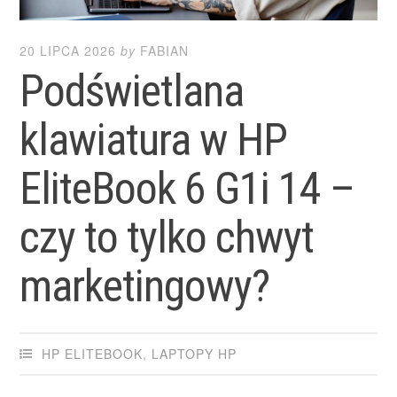
20 LIPCA 2026
by
FABIAN
Podświetlana
klawiatura w HP
EliteBook 6 G1i 14 –
czy to tylko chwyt
marketingowy?
HP ELITEBOOK
,
LAPTOPY HP