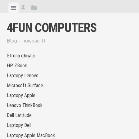
Skip
View
View
View
to
menu
featured
sidebar
content
4FUN COMPUTERS
posts
Blog – nowości IT
Strona główna
HP ZBook
Laptopy Lenovo
Microsoft Surface
Laptopy Apple
Lenovo ThinkBook
Dell Latitude
Laptopy Dell
Laptopy Apple MacBook