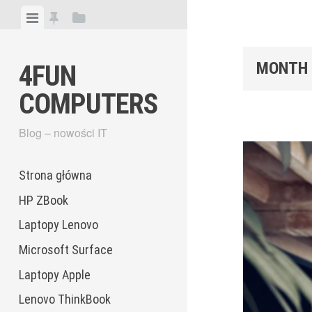
Skip
View
View
View
to
menu
featured
sidebar
content
posts
MONTH
4FUN
COMPUTERS
Blog – nowości IT
Strona główna
HP ZBook
Laptopy Lenovo
Microsoft Surface
Laptopy Apple
Lenovo ThinkBook