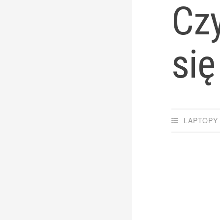
Cz
się
LAPTOPY