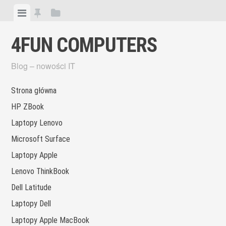
Skip
View
View
View
to
menu
featured
sidebar
content
4FUN COMPUTERS
posts
Blog – nowości IT
Strona główna
HP ZBook
Laptopy Lenovo
Microsoft Surface
Laptopy Apple
Lenovo ThinkBook
Dell Latitude
Laptopy Dell
Laptopy Apple MacBook