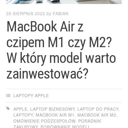
20 SIERPNIA 2022
by
FABIAN
MacBook Air z
czipem M1 czy M2?
W który model warto
zainwestować?
LAPTOPY APPLE
APPLE
,
LAPTOP BIZNESOWY
,
LAPTOP DO PRACY
,
LAPTOPY
,
MACBOOK AIR M1
,
MACBOOK AIR M2
,
OMÓWIENIE PODZESPOŁÓW
,
PORADNIK
ZAKUPOWY
,
PORÓWNANIE MODELI
,