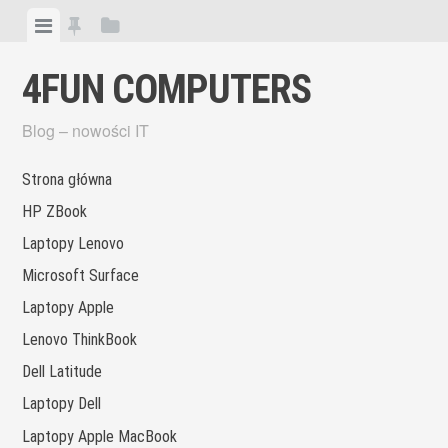
Skip
View
View
View
to
menu
featured
sidebar
content
4FUN COMPUTERS
posts
Blog – nowości IT
Strona główna
HP ZBook
Laptopy Lenovo
Microsoft Surface
Laptopy Apple
Lenovo ThinkBook
Dell Latitude
Laptopy Dell
Laptopy Apple MacBook