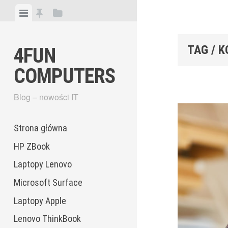
Skip
View
View
View
to
menu
featured
sidebar
content
posts
TAG / 
4FUN
COMPUTERS
Blog – nowości IT
Strona główna
HP ZBook
Laptopy Lenovo
Microsoft Surface
Laptopy Apple
Lenovo ThinkBook