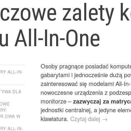
uczowe zalety 
u All-In-One
Osoby pragnące posiadać komputer
Y ALL-IN-
gabarytami i jednocześnie dużą po
zainteresować się modelami All-In
nowoczesne urządzenia z podzesp
TYWA DLA
,
monitorze –
zazwyczaj za matryc
TOWE
jednostki centralnej, a jedyne el
RY
,
R DWA W
klawiatura.
Czytaj dalej →
Y ALL-IN-