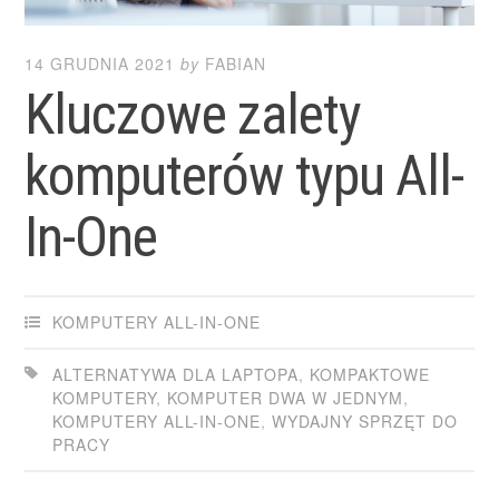
14 GRUDNIA 2021
by
FABIAN
Kluczowe zalety
komputerów typu All-
In-One
KOMPUTERY ALL-IN-ONE
ALTERNATYWA DLA LAPTOPA
,
KOMPAKTOWE
KOMPUTERY
,
KOMPUTER DWA W JEDNYM
,
KOMPUTERY ALL-IN-ONE
,
WYDAJNY SPRZĘT DO
PRACY