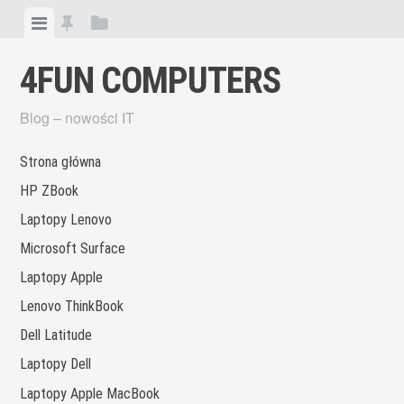
Skip
View
View
View
to
menu
featured
sidebar
content
4FUN COMPUTERS
posts
Blog – nowości IT
Strona główna
HP ZBook
Laptopy Lenovo
Microsoft Surface
Laptopy Apple
Lenovo ThinkBook
Dell Latitude
Laptopy Dell
Laptopy Apple MacBook