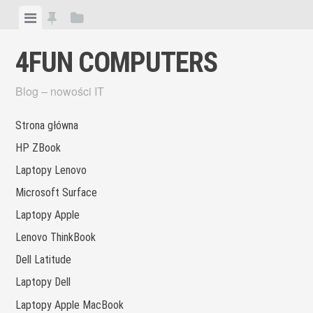
Skip
View
View
View
to
menu
featured
sidebar
content
4FUN COMPUTERS
posts
Blog – nowości IT
Strona główna
HP ZBook
Laptopy Lenovo
Microsoft Surface
Laptopy Apple
Lenovo ThinkBook
Dell Latitude
Laptopy Dell
Laptopy Apple MacBook