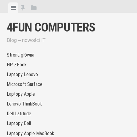
Skip
View
View
View
to
menu
featured
sidebar
content
4FUN COMPUTERS
posts
Blog – nowości IT
Strona główna
HP ZBook
Laptopy Lenovo
Microsoft Surface
Laptopy Apple
Lenovo ThinkBook
Dell Latitude
Laptopy Dell
Laptopy Apple MacBook