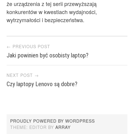
że urządzenia z tej serii przewyższają
konkurentów w kwestiach wydajności,
wytrzymałości i bezpieczeństwa.
Post
← PREVIOUS POST
Jaki powinien być osobisty laptop?
navigation
NEXT POST →
Czy laptopy Lenovo są dobre?
PROUDLY POWERED BY WORDPRESS
THEME: EDITOR BY
ARRAY