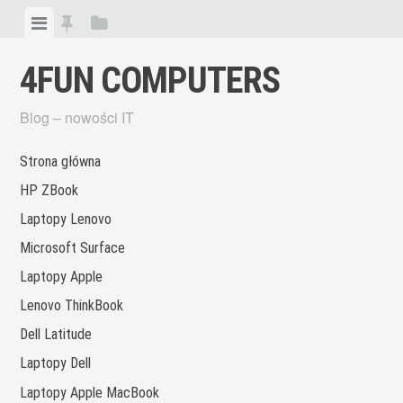
Skip
View
View
View
to
menu
featured
sidebar
content
4FUN COMPUTERS
posts
Blog – nowości IT
Strona główna
HP ZBook
Laptopy Lenovo
Microsoft Surface
Laptopy Apple
Lenovo ThinkBook
Dell Latitude
Laptopy Dell
Laptopy Apple MacBook