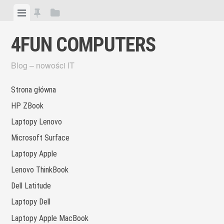
Skip
View
View
View
to
menu
featured
sidebar
content
4FUN COMPUTERS
posts
Blog – nowości IT
Strona główna
HP ZBook
Laptopy Lenovo
Microsoft Surface
Laptopy Apple
Lenovo ThinkBook
Dell Latitude
Laptopy Dell
Laptopy Apple MacBook