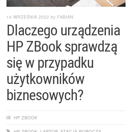
14 WRZEŚNIA 2022
by
FABIAN
Dlaczego urządzenia
HP ZBook sprawdzą
się w przypadku
użytkowników
biznesowych?
HP ZBOOK
HP ZBOOK
,
LAPTOP
,
STACJA ROBOCZA
,