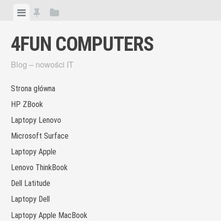
Skip
View
View
View
to
menu
featured
sidebar
content
4FUN COMPUTERS
posts
Blog – nowości IT
Strona główna
HP ZBook
Laptopy Lenovo
Microsoft Surface
Laptopy Apple
Lenovo ThinkBook
Dell Latitude
Laptopy Dell
Laptopy Apple MacBook