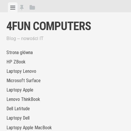
Skip
View
View
View
to
menu
featured
sidebar
content
4FUN COMPUTERS
posts
Blog – nowości IT
Strona główna
HP ZBook
Laptopy Lenovo
Microsoft Surface
Laptopy Apple
Lenovo ThinkBook
Dell Latitude
Laptopy Dell
Laptopy Apple MacBook