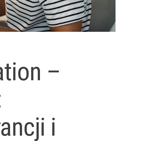
tion –
:
ncji i