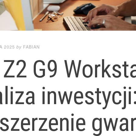
A 2025
by
FABIAN
 Z2 G9 Worksta
liza inwestycji
szerzenie gwara