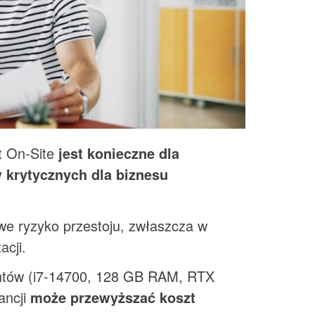
t On-Site
jest konieczne dla
 krytycznych dla biznesu
we ryzyko przestoju, zwłaszcza w
acji.
ntów (i7-14700, 128 GB RAM, RTX
ancji
może przewyższać koszt