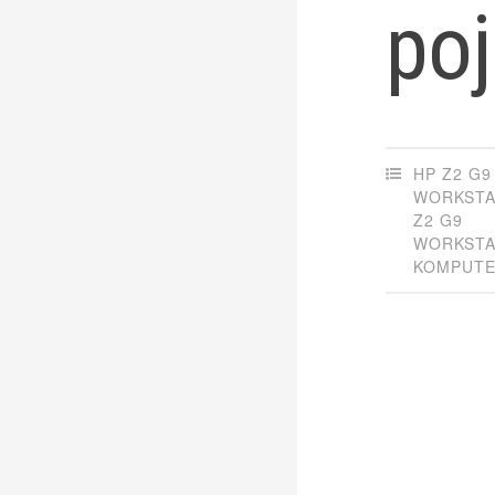
po
HP Z2 G
WORKSTA
Z2 G9
WORKSTA
KOMPUTE