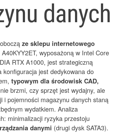
ynu danych
 roboczą
ze sklepu internetowego
n
A40KYY2ET, wyposażoną w Intel Core
DIA RTX A1000, jest strategiczną
ka konfiguracja jest dedykowana do
iem,
typowym dla środowisk CAD,
 nie brzmi, czy sprzęt jest wydajny, ale
cji i pojemności magazynu danych staną
 zbędnym wydatkiem. Analiza
: minimalizacji ryzyka przestoju
arządzania danymi
(drugi dysk SATA3).