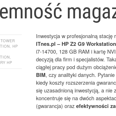
jemność magaz
Inwestycja w profesjonalną stację
9 TOWER
ITnes.pl – HP Z2 G9 Workstatio
TION
,
HP
i7-14700, 128 GB RAM i kartę NVI
TION
,
decyzją dla firm i specjalistów. Ta
RY HP
ciągłej pracy pod dużym obciążen
BIM
, czy analityki danych. Pytanie
kiedy koszty rozszerzenia gwaran
się uzasadnioną inwestycją, a nie
koncentruje się na dwóch aspektach
(gwarancja) oraz
efektywności z