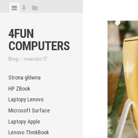
Skip
View
View
View
to
menu
featured
sidebar
content
posts
4FUN
COMPUTERS
Blog – nowości IT
Strona główna
HP ZBook
Laptopy Lenovo
Microsoft Surface
Laptopy Apple
Lenovo ThinkBook